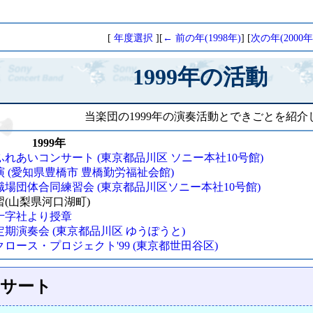
[
年度選択
][
← 前の年(1998年)
] [
次の年(2000年
1999年の活動
当楽団の1999年の演奏活動とできごとを紹介
1999年
れあいコンサート (東京都品川区 ソニー本社10号館)
 (愛知県豊橋市 豊橋勤労福祉会館)
場団体合同練習会 (東京都品川区ソニー本社10号館)
(山梨県河口湖町)
十字社より授章
定期演奏会 (東京都品川区 ゆうぽうと)
ロース・プロジェクト'99 (東京都世田谷区)
サート