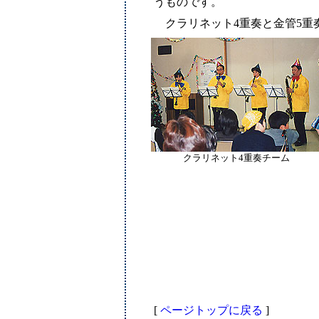
うものです。
クラリネット4重奏と金管5重
クラリネット4重奏チーム
[
ページトップに戻る
]