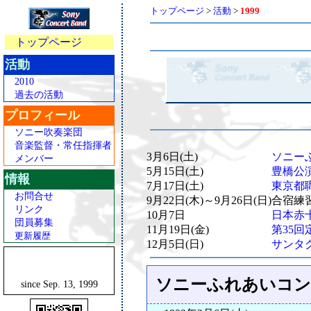
トップページ
>
活動
>
1999
トップページ
活動
2010
過去の活動
プロフィール
ソニー吹奏楽団
音楽監督・常任指揮者
3月6日(土)
ソニーふ
メンバー
5月15日(土)
豊橋公演
情報
7月17日(土)
東京都職
お問合せ
9月22日(木)～9月26日(日)
合宿練習
リンク
10月7日
日本赤
団員募集
11月19日(金)
第35回
更新履歴
12月5日(日)
サンタク
ソニーふれあいコン
since Sep. 13, 1999