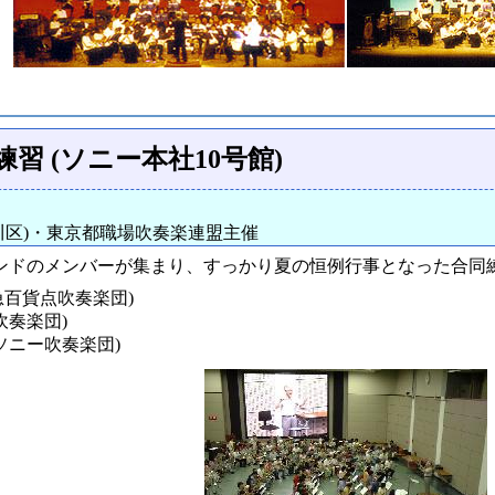
習 (ソニー本社10号館)
品川区)・東京都職場吹奏楽連盟主催
ドのメンバーが集まり、すっかり夏の恒例行事となった合同練
阪急百貨点吹奏楽団)
吹奏楽団)
(ソニー吹奏楽団)