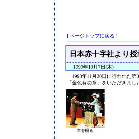
[
ページトップに戻る
]
日本赤十字社より授
1999年10月7日(木)
1998年11月20日に行われ
「金色有功章」をいただきまし
章を賜る