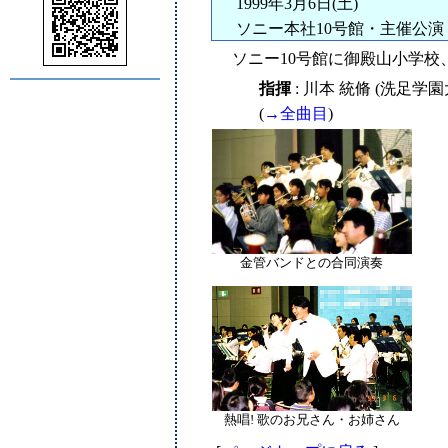
1999年3月6日(土)
ソニー本社10号館・主催公演
ソニー10号館に御殿山小学校
指揮
: 川本 統脩 (洗足
(
→全曲目
)
金管バンドとの合同演奏
熱唱! 歌のお兄さん・お姉さん