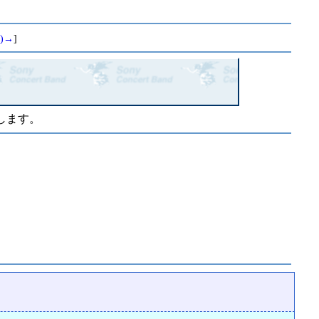
)→
]
します。