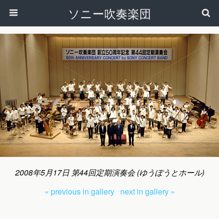
ソニー吹奏楽団
2008年5月17日 第44回定期演奏会 (ゆうぽうとホール)
« previous in gallery
next in gallery »