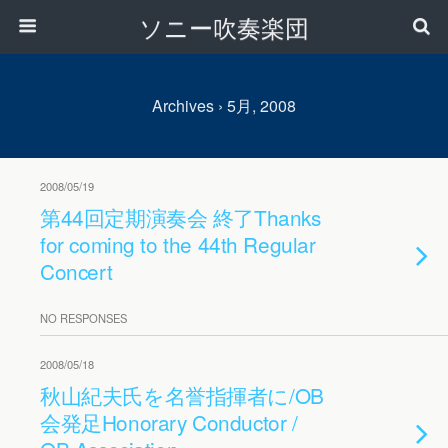
ソニー吹奏楽団
Archives › 5月, 2008
2008/05/19
第44回定期演奏会 終了
Thanks
for coming to the 44th Regular
Concert
NO RESPONSES
2008/05/18
秋山紀夫氏を名誉指揮者に/OB
会発足
Honorary Conductor /