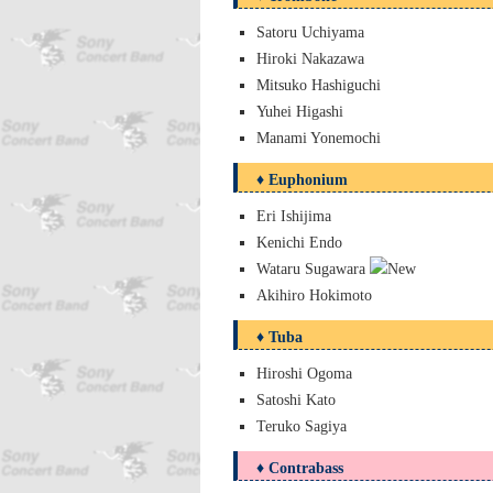
Satoru Uchiyama
Hiroki Nakazawa
Mitsuko Hashiguchi
Yuhei Higashi
Manami Yonemochi
♦ Euphonium
Eri Ishijima
Kenichi Endo
Wataru Sugawara
Akihiro Hokimoto
♦ Tuba
Hiroshi Ogoma
Satoshi Kato
Teruko Sagiya
♦ Contrabass