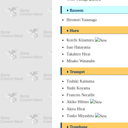
♦ Bassoon
Hironori Yasunaga
♦ Horn
Koichi Kitamura
Isao Hatayama
Takahiro Hirai
Misako Watanabe
♦ Trumpet
Toshiki Kainuma
Yushi Koyama
Francois Necaille
Akiko Hibino
Akira Hirai
Touko Miyashita
♦ Trombone