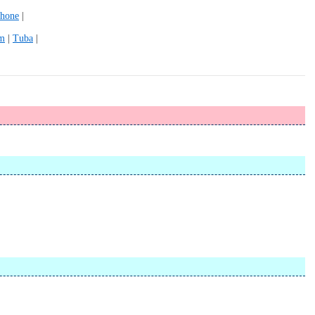
hone
|
m
|
Tuba
|