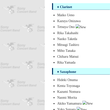
♦ Clarinet
Maiko Ueno
Kazuya Onizawa
Tetsuya Ono
Rika Takahashi
Naoko Takeda
Mitsugi Tashiro
Miho Tanaka
Chiharu Matsui
Rika Yamada
♦ Saxophone
Hideki Onuma
Kenta Toyonaga
Kazumi Nomura
Naomi Morita
Akiko Yamamura
Yoko Sunaga