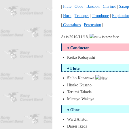
|
Flute
|
Oboe
|
Bassoon
|
Clarinet
|
Saxop
|
Horn
|
Trumpet
|
Trombone
|
Euphoniu
|
Contrabass
|
Percussion
|
As is 2019/11/18,
is new face.
♦ Conductor
Keiko Kobayashi
♦ Flute
Shiho Kanazawa
Hisako Kusano
Terumi Takada
Mitsuyo Wakaya
♦ Oboe
Ward Anatol
Daisei Ikeda