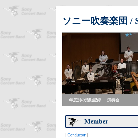
ソニー吹奏楽団 / Son
年度別の活動記録
演奏会
Member
|
Conductor
|