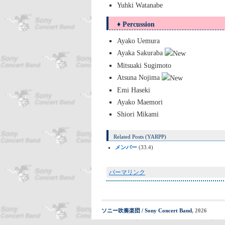
Yuhki Watanabe
♦ Percussion
Ayako Uemura
Ayaka Sakuraba
Mitsuaki Sugimoto
Atsuna Nojima
Emi Haseki
Ayako Maemori
Shiori Mikami
Related Posts (YARPP)
メンバー
(33.4)
パーマリンク
ソニー吹奏楽団 / Sony Concert Band
, 2026