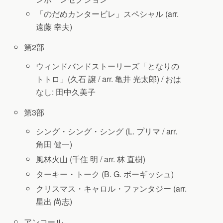
「のだめカンタービレ」スペシャル (arr.
遠藤 幸夫)
第2部
ウィンドバンドストーリーズ「となりの
トトロ」(久石 譲 / arr. 亀井 光太郎) /
おは
なし: 田中久美子
第3部
シング・シング・シング (L. プリマ / arr.
角田 健一)
風林火山 (千住 明 / arr. 林 直樹)
ターキー・トーク (B. G. ボーギッシュ)
クリスマス・キャロル・ファンタジー (arr.
星出 尚志)
アンコール