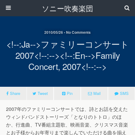
ソニー吹奏楽団
2010/05/26 • No Comments
<!--:ja-->ファミリーコンサート
2007<!--:--><!--:en-->Family
Concert, 2007<!--:-->
Share
Tweet
Pin
Mail
SMS
2007年のファミリーコンサートでは、詩とお話を交えた
ウィンドバンドストーリーズ「となりのトトロ」のほ
か、行進曲、TV番組主題歌、映画音楽、クリスマス音楽
とお子様からお年寄りまで楽しんでいただける曲を揃え