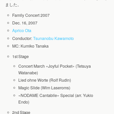
ました。
Family Concert 2007
Dec. 16, 2007
Aprico Ota
Conductor:
Tsunanobu Kawamoto
MC: Kumiko Tanaka
1st Stage
Concert March «Joyful Pocket» (Tetsuya
Watanabe)
Lied ohne Worte (Rolf Rudin)
Magic Slide (Wim Laseroms)
«NODAME Cantabile» Special (arr. Yukio
Endo)
2nd Stage