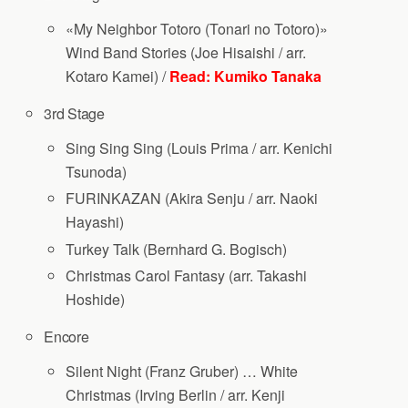
«My Neighbor Totoro (Tonari no Totoro)»
Wind Band Stories (Joe Hisaishi / arr.
Kotaro Kamei) /
Read: Kumiko Tanaka
3rd Stage
Sing Sing Sing (Louis Prima / arr. Kenichi
Tsunoda)
FURINKAZAN (Akira Senju / arr. Naoki
Hayashi)
Turkey Talk (Bernhard G. Bogisch)
Christmas Carol Fantasy (arr. Takashi
Hoshide)
Encore
Silent Night (Franz Gruber) … White
Christmas (Irving Berlin / arr. Kenji