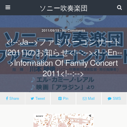
ソニー吹奏楽団
2011/09/19 • No Comments
<!--:ja-->ファミリーコンサート
(2011)のお知らせ<!--:--><!--:en--
>Information Of Family Concert
2011<!--:-->
Share
Tweet
Pin
Mail
SMS