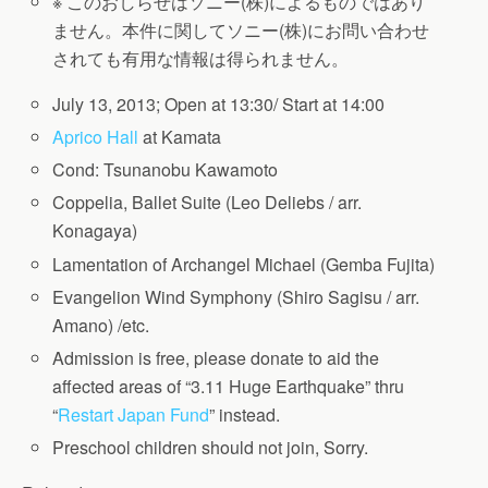
※ このおしらせはソニー(株)によるものではあり
ません。本件に関してソニー(株)にお問い合わせ
されても有用な情報は得られません。
July 13, 2013; Open at 13:30/ Start at 14:00
Aprico Hall
at Kamata
Cond: Tsunanobu Kawamoto
Coppelia, Ballet Suite (Leo Deliebs / arr.
Konagaya)
Lamentation of Archangel Michael (Gemba Fujita)
Evangelion Wind Symphony (Shiro Sagisu / arr.
Amano) /etc.
Admission is free, please donate to aid the
affected areas of “3.11 Huge Earthquake” thru
“
Restart Japan Fund
” instead.
Preschool children should not join, Sorry.