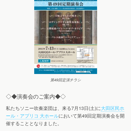
第49回定演チラシ
◇◆演奏会のご案内◆◇
私たちソニー吹奏楽団は、来る7月13日(土)に
大田区民ホ
ール・アプリコ 大ホール
において第49回定期演奏会を開
催することとなりました。