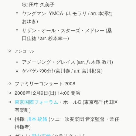
歌: 田中 久美子
ヤングマン -YMCA- (J. モラリ / arr. 本澤な
おゆき)
サザン・オール・スターズ・メドレー (桑
田佳祐 / arr. 杉本幸一)
アンコール
アメージング・グレイス (arr. 八木澤 教司)
ゲバゲバ90分! (宮川泰 / arr. 宮川彬良)
ファミリーコンサート 2008
2008年12月9日(日) 14:00 開演
東京国際フォーラム
・ホールC (東京都千代田区
有楽町)
指揮:
川本 統脩
(ソニー吹奏楽団 音楽監督・常任
指揮者)
ゲスト:
田中正敏
(クラリネット)