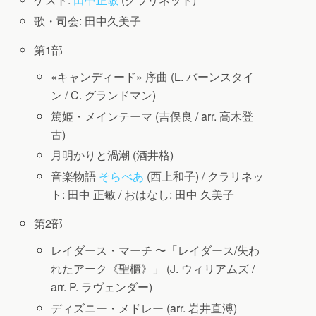
歌・司会: 田中久美子
第1部
«キャンディード» 序曲 (L. バーンスタイ
ン / C. グランドマン)
篤姫・メインテーマ (吉俣良 / arr. 高木登
古)
月明かりと渦潮 (酒井格)
音楽物語
そらべあ
(西上和子) /
クラリネッ
ト: 田中 正敏
/
おはなし: 田中 久美子
第2部
レイダース・マーチ 〜「レイダース/失わ
れたアーク《聖櫃》」 (J. ウィリアムズ /
arr. P. ラヴェンダー)
ディズニー・メドレー (arr. 岩井直溥)