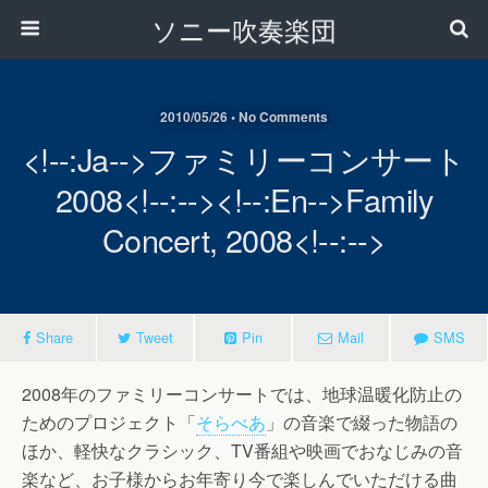
ソニー吹奏楽団
2010/05/26 • No Comments
<!--:ja-->ファミリーコンサート
2008<!--:--><!--:en-->Family
Concert, 2008<!--:-->
Share
Tweet
Pin
Mail
SMS
2008年のファミリーコンサートでは、地球温暖化防止の
ためのプロジェクト「
そらべあ
」の音楽で綴った物語の
ほか、軽快なクラシック、TV番組や映画でおなじみの音
楽など、お子様からお年寄り今で楽しんでいただける曲