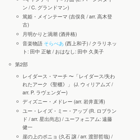
ン / C. グランドマン)
篤姫・メインテーマ (吉俣良 / arr. 高木登
古)
月明かりと渦潮 (酒井格)
音楽物語
そらべあ
(西上和子) /
クラリネッ
ト: 田中 正敏
/
おはなし: 田中 久美子
第2部
レイダース・マーチ 〜「レイダース/失わ
れたアーク《聖櫃》」 (J. ウィリアムズ /
arr. P. ラヴェンダー)
ディズニー・メドレー (arr. 岩井直溥)
ユー・レイズ・ミー・アップ (R. ロブラン
ド / arr. 星出尚志) /
ユーフォニアム: 遠藤
健一
崖の上のポニョ (久石 譲 / arr. 渡部哲哉) /