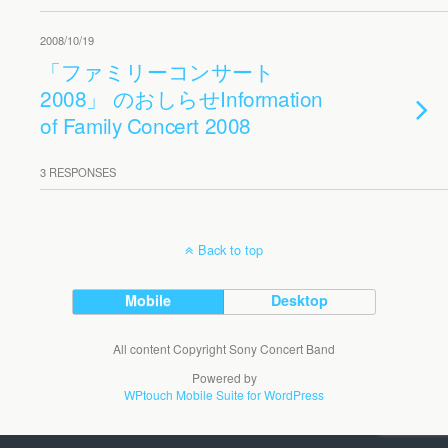
2008/10/19
「ファミリーコンサート
2008」 のおしらせ
Information
of Family Concert 2008
3 RESPONSES
Back to top
Mobile
Desktop
All content Copyright Sony Concert Band
Powered by
WPtouch Mobile Suite for WordPress