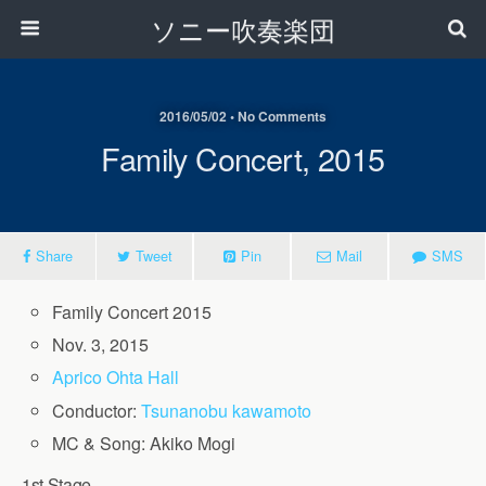
ソニー吹奏楽団
2016/05/02 • No Comments
Family Concert, 2015
Share
Tweet
Pin
Mail
SMS
Family Concert 2015
Nov. 3, 2015
Aprico Ohta Hall
Conductor:
Tsunanobu kawamoto
MC & Song: Akiko Mogi
1st Stage