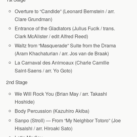
Overture to “Candide” (Leonard Bernstein / arr.
Clare Grundman)
Entrance of the Gladiators (Julius Fucik / trans.
Clark McAlister / edit Alfred Reed)
Waltz from “Masquerade” Suite from the Drama
(Aram Khachaturian / arr. Jos van de Braak)
La Carnaval des Animoaux (Charle Camille
Saint-Saens / arr. Yo Goto)
2nd Stage
We Will Rock You (Brian May / arr. Takashi
Hoshide)
Body Percussion (Kazuhiro Akiba)
Sanpo (Stroll) — From “My Neighbor Totoro” (Joe
Hisaishi / arr. Hiroaki Sato)