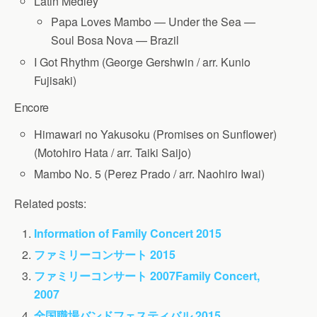
Latin Medley
Papa Loves Mambo — Under the Sea —
Soul Bosa Nova — Brazil
I Got Rhythm (George Gershwin / arr. Kunio
Fujisaki)
Encore
Himawari no Yakusoku (Promises on Sunflower)
(Motohiro Hata / arr. Taiki Saijo)
Mambo No. 5 (Perez Prado / arr. Naohiro Iwai)
Related posts:
Information of Family Concert 2015
ファミリーコンサート 2015
ファミリーコンサート 2007
Family Concert,
2007
全国職場バンドフェスティバル 2015