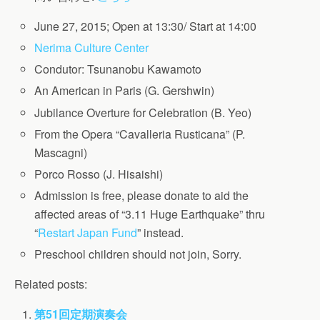
June 27, 2015; Open at 13:30/ Start at 14:00
Nerima Culture Center
Condutor: Tsunanobu Kawamoto
An American in Paris (G. Gershwin)
Jubilance Overture for Celebration (B. Yeo)
From the Opera “Cavalleria Rusticana” (P.
Mascagni)
Porco Rosso (J. Hisaishi)
Admission is free, please donate to aid the
affected areas of “3.11 Huge Earthquake” thru
“
Restart Japan Fund
” instead.
Preschool children should not join, Sorry.
Related posts:
第51回定期演奏会