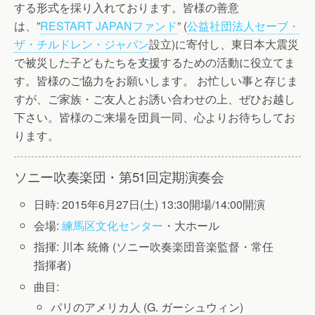
する形式を採り入れております。皆様の善意
は、”
RESTART JAPANファンド
” (
公益社団法人セーブ・
ザ・チルドレン・ジャパン
設立)に寄付し、東日本大震災
で被災した子どもたちを支援するための活動に役立てま
す。皆様のご協力をお願いします。 お忙しい事と存じま
すが、ご家族・ご友人とお誘い合わせの上、ぜひお越し
下さい。皆様のご来場を団員一同、心よりお待ちしてお
ります。
ソニー吹奏楽団・第51回定期演奏会
日時: 2015年6月27日(土) 13:30開場/14:00開演
会場:
練馬区文化センター
・大ホール
指揮: 川本 統脩 (ソニー吹奏楽団音楽監督・常任
指揮者)
曲目:
パリのアメリカ人 (G. ガーシュウィン)